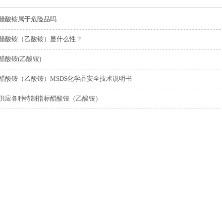
醋酸铵属于危险品吗
醋酸铵（乙酸铵）显什么性？
醋酸铵(乙酸铵)
醋酸铵（乙酸铵）MSDS化学品安全技术说明书
供应各种特制指标醋酸铵（乙酸铵）