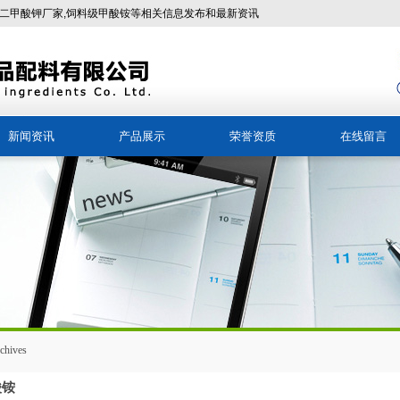
二甲酸钾厂家,饲料级甲酸铵等相关信息发布和最新资讯
新闻资讯
产品展示
荣誉资质
在线留言
公司新闻
醋酸盐系类产品
行业新闻
铵盐系类产品
油田助剂&融雪剂
饲料添加剂
其他产品目录
chives
酸铵