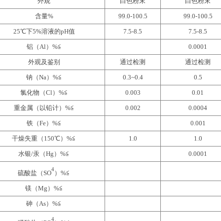
外观
白色粉末
白色粉末
含量%
99.0-100.5
99.0-100.5
25℃下5%溶液的pH值
7.5-8.5
7.5-8.5
铝（Al）%≦
0.0001
外观及鉴别
通过检测
通过检测
钠（Na）%≦
0.3~0.4
0.5
氯化物（Cl）%≦
0.003
0.01
重金属（以铅计）%≦
0.002
0.0004
铁（Fe）%≦
0.001
干燥失重（150℃）%≦
1.0
1.0
水银/汞（Hg）%≦
0.0001
4
硫酸盐（SO
）%≦
镁（Mg）%≦
砷（As）%≦
4