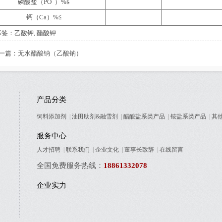
磷酸盐（PO
）%≦
钙（Ca）%≦
标签：
乙酸钾
,
醋酸钾
一篇：
无水醋酸钠（乙酸钠）
产品分类
饲料添加剂
|
油田助剂&融雪剂
|
醋酸盐系类产品
|
铵盐系类产品
|
其
服务中心
人才招聘
|
联系我们
|
企业文化
|
董事长致辞
|
在线留言
全国免费服务热线：
18861332078
企业实力