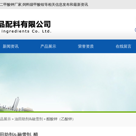
二甲酸钾厂家,饲料级甲酸铵等相关信息发布和最新资讯
新闻资讯
产品展示
荣誉资质
在线留言
公司新闻
醋酸盐系类产品
行业新闻
铵盐系类产品
油田助剂&融雪剂
饲料添加剂
其他产品目录
品展示
»
油田助剂&融雪剂
» 醋酸钾（乙酸钾）
田助剂&融雪剂
,
醋